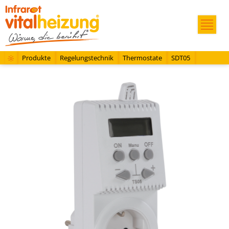
Produkte
Regelungstechnik
Thermostate
SDT05