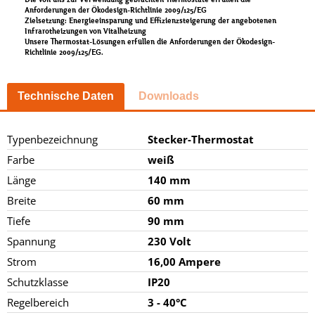
Die von uns zur Verwendung gebrachten Thermostate erfüllen die
Anforderungen der Ökodesign-Richtlinie 2009/125/EG
Zielsetzung: Energieeinsparung und Effizienzsteigerung der angebotenen
Infrarotheizungen von Vitalheizung
Unsere Thermostat-Lösungen erfüllen die Anforderungen der Ökodesign-
Richtlinie 2009/125/EG.
Technische Daten
Downloads
Typenbezeichnung
Stecker-Thermostat
Farbe
weiß
Länge
140 mm
Breite
60 mm
Tiefe
90 mm
Spannung
230 Volt
Strom
16,00 Ampere
Schutzklasse
IP20
Regelbereich
3 - 40°C