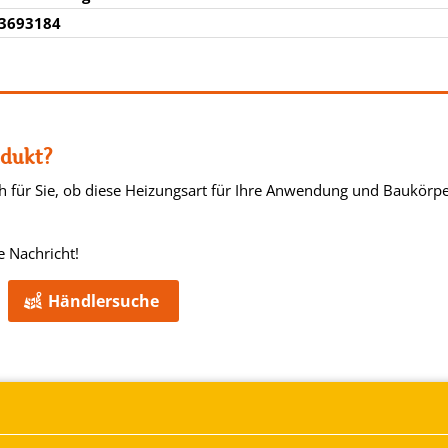
3693184
odukt?
ch für Sie, ob diese Heizungsart für Ihre Anwendung und Baukör
e Nachricht!
Händlersuche
Broschüren & Kataloge
Infrarot