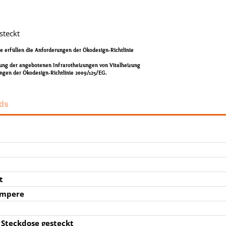
steckt
 erfüllen die Anforderungen der Ökodesign-Richtlinie
rung der angebotenen Infrarotheizungen von Vitalheizung
ngen der Ökodesign-Richtlinie 2009/125/EG.
ds
t
Ampere
 Steckdose gesteckt