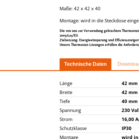
Maße: 42 x 42 x 40
Montage: wird in die Steckdose einge
Die von uns zur Verwendung gebrachten Thermostate
2009/125/EG
Zielsetzung: Energieeinsparung und Effizienzsteige
Unsere Thermostat-Lösungen erfüllen die Anforderu
Technische Daten
Downloa
Länge
42 mm
Breite
42 mm
Tiefe
40 mm
Spannung
230 Vol
Strom
16,00 
Schutzklasse
IP30
Montage
wird in