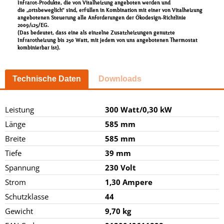
Infrarot-Produkte, die von Vitalheizung angeboten werden und
die „ortsbeweglich“ sind, erfüllen in Kombination mit einer von Vitalheizung
angebotenen Steuerung alle Anforderungen der Ökodesign-Richtlinie
2009/125/EG.
(Das bedeutet, dass eine als einzelne Zusatzheizungen genutzte
Infrarotheizung bis 250 Watt, mit jedem von uns angebotenen Thermostat
kombinierbar ist).
Technische Daten
Downloads
Leistung
300 Watt/0,30 kW
Länge
585 mm
Breite
585 mm
Tiefe
39 mm
Spannung
230 Volt
Strom
1,30 Ampere
Schutzklasse
44
Gewicht
9,70 kg