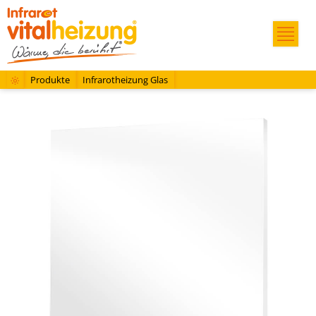
Produkte
Infrarotheizung Glas
Infrarot Glas-Heizung HVH300GS weiß