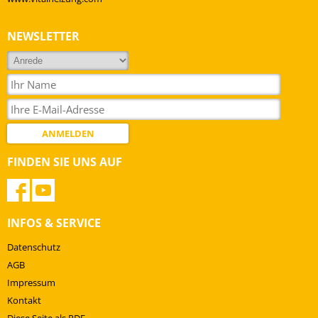
Ökodesign Info
Infos
Geprüfte Qualität für
Online Shop
sicheres Heizen
Broschüren &
NEWSLETTER
Kataloge
ANMELDEN
FINDEN SIE UNS AUF
INFOS & SERVICE
Datenschutz
AGB
Impressum
Kontakt